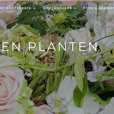
EEF OOSTERBEEK
ONDERNEMERS
ETEN & DRINKE
EN PLANTEN
g van Oosterbeek zijn gemarkeerde
e mooi de omgeving van Oosterbeek is te voet