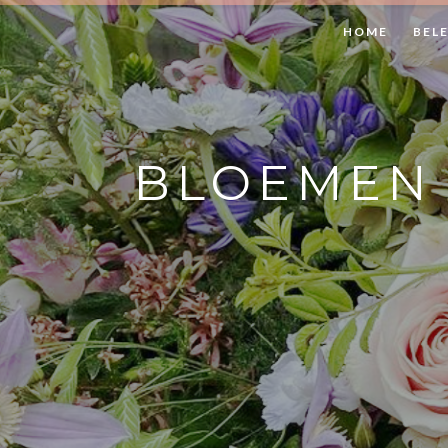
HOME
BEL
BLOEMEN 
In een groot deel van de omgevin
wandelroutes uitgezet. Ontdek ho
of met de fiets.