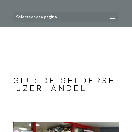
Selecteer een pagina
GIJ : DE GELDERSE
IJZERHANDEL