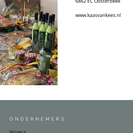
6862 EC Oosterbeek
www.kaasvankees.nl
ONDERNEMERS
Horeca