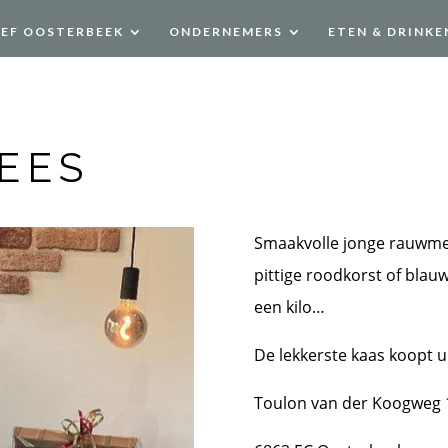
EEF OOSTERBEEK
ONDERNEMERS
ETEN & DRINKE
EES
Smaakvolle jonge rauwmel
pittige roodkorst of blauw
een kilo…
De lekkerste kaas koopt u
Toulon van der Koogweg 