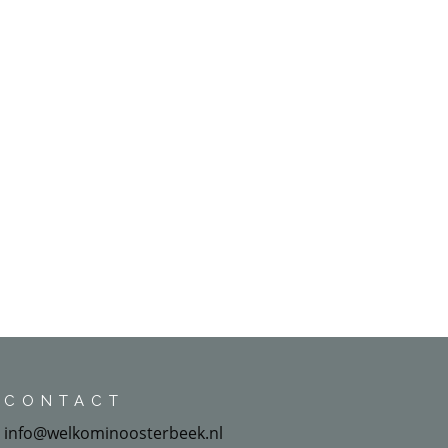
CONTACT
info@welkominoosterbeek.nl