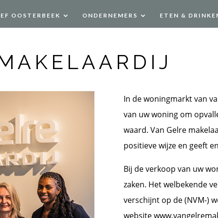
EEF OOSTERBEEK
ONDERNEMERS
ETEN & DRINKE
 MAKELAARDIJ
In de woningmarkt van va
van uw woning om opvalle
waard. Van Gelre makelaar
positieve wijze en geeft e
Bij de verkoop van uw won
zaken. Het welbekende v
verschijnt op de (NVM-) 
website www.vangelremake