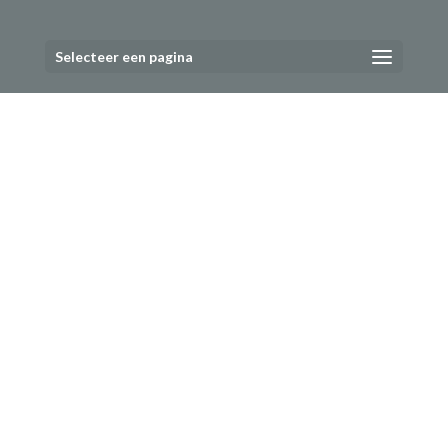
Selecteer een pagina
WINKELKETENS
In een groot deel van de omgeving
van Oosterbeek zijn gemarkeerde
wandelroutes uitgezet. Ontdek hoe
mooi de omgeving van Oosterbeek
is te voet of met de fiets.